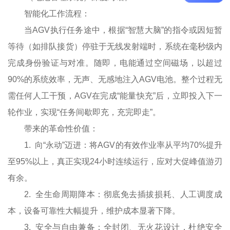
智能化工作流程：
当AGV执行任务途中，根据“智慧大脑”的指令或因短暂
等待（如排队接货）停驻于无线发射端时，系统在毫秒级内
完成身份验证与对准。随即，电能通过空间磁场，以超过
90%的系统效率，无声、无感地注入AGV电池。整个过程无
需任何人工干预，AGV在完成“能量快充”后，立即投入下一
轮作业，实现“任务间歇即充，充完即走”。
带来的革命性价值：
1. 向“永动”迈进：将AGV的有效作业率从平均70%提升
至95%以上，真正实现24小时连续运行，应对大促峰值游刃
有余。
2. 全生命周期降本：彻底免去插拔损耗、人工调度成
本，设备可靠性大幅提升，维护成本显著下降。
3. 安全与自由兼备：全封闭、无火花设计，杜绝安全