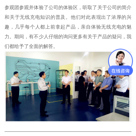
参观团参观并体验了公司的体验区，听取了关于公司的简介
和关于无线充电知识的普及。他们对此表现出了浓厚的兴
趣，几乎每个人都上前拿起产品，亲自体验无线充电的魅
力。期间，有不少人仔细的询问更多有关于产品的疑问，我
们都给予了全面的解答。