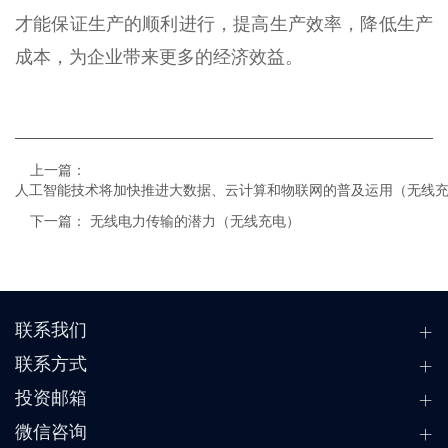
才能保证生产的顺利进行，提高生产效率，降低生产
成本，为企业带来更多的经济效益。
上一篇：
人工智能技术将加快推进大数据、云计算和物联网的普及运用（无线
下一篇：
无线电力传输的潜力（无线充电）
联系我们
联系方式
投资邮箱
微信咨询