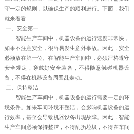
守一定的规则，以确保生产的顺利进行。下面，我们
就来看看
一、安全第一
智能生产车间中，机器设备的运行速度非常快，
如果不注意安全，很容易发生意外事故。因此，安全
必须放在第一位。在智能生产车间中，必须严格遵守
安全规定，穿戴好安全装备，不得随意触碰机器设
备，不得在机器设备周围乱走动。
二、保持整洁
智能生产车间中，机器设备的运行需要一定的环
境条件。如果车间环境不整洁，会影响机器设备的运
行效率，甚至会导致机器设备出现故障。因此，智能
生产车间必须保持整洁，不得乱扔垃圾，不得在车间