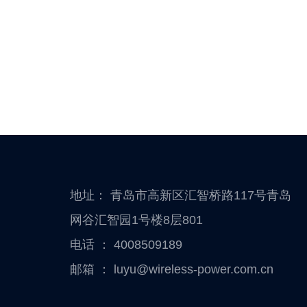
地址： 青岛市高新区汇智桥路117号青岛
网谷汇智园1号楼8层801
电话 ：
4008509189
邮箱 ：
luyu@wireless-power.com.cn